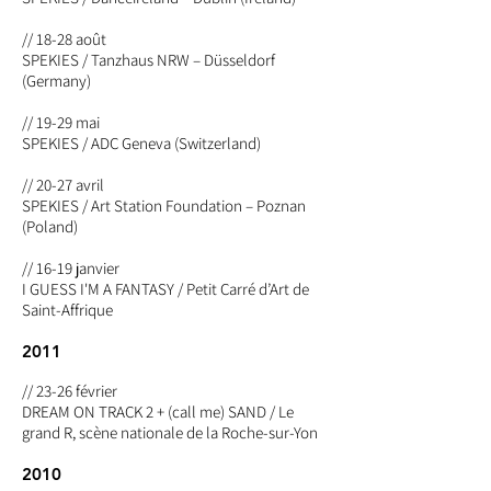
// 18-28 août
SPEKIES / Tanzhaus NRW – Düsseldorf
(Germany)
// 19-29 mai
SPEKIES / ADC Geneva (Switzerland)
// 20-27 avril
SPEKIES / Art Station Foundation – Poznan
(Poland)
// 16-19 janvier
I GUESS I'M A FANTASY / Petit Carré d’Art de
Saint-Affrique
2011
// 23-26 février
DREAM ON TRACK 2 + (call me) SAND / Le
grand R, scène nationale de la Roche-sur-Yon
2010