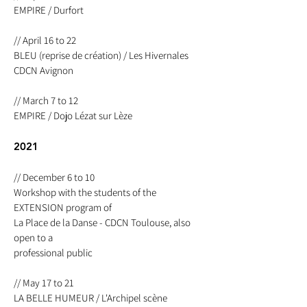
EMPIRE / Durfort
// April 16 to 22
BLEU (reprise de création) / Les Hivernales
CDCN Avignon
// March 7 to 12
EMPIRE / Dojo Lézat sur Lèze
2021
// December 6 to 10
Workshop with the students of the
EXTENSION program of
La Place de la Danse - CDCN Toulouse, also
open to a
professional public
// May 17 to 21
LA BELLE HUMEUR / L'Archipel scène