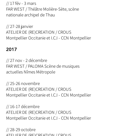
// 17 fév - 3 mars
FAR WEST / Théâtre Molière-Sète, scène
nationale archipel de Thau
//
27-28 janvier
ATELIER DE (RE)CREATION /
CROUS
Montpellier Occitanie et I.C.I - CCN Montpellier
2017
// 27 nov - 2 décembre
FAR WEST / PALOMA Scène de musiques
actuelles Nîmes Métropole
//
25-26 novembre
ATELIER DE (RE)CREATION /
CROUS
Montpellier Occitanie et I.C.I - CCN Montpellier
//
16-17 décembre
ATELIER DE (RE)CREATION /
CROUS
Montpellier Occitanie et I.C.I - CCN Montpellier
//
28-29 octobre
ATELIER DE (RE)CREATION /
CROUS