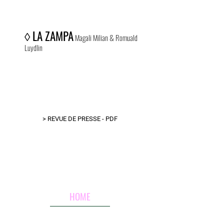
◊
LA ZAMPA
Magali Milian & Romuald
Luydlin
> REVUE DE PRESSE - PDF
HOME