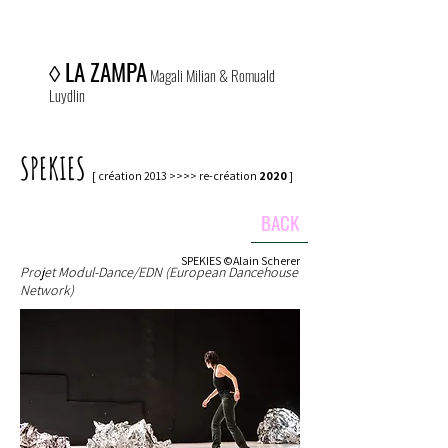
◊
LA ZAMPA
Magali Milian & Romuald
Luydlin
SPEKIES
[ création 2013 >>>> re-création
2020
]
BACK
SPEKIES ©Alain Scherer
Projet Modul-Dance/EDN (European Dancehouse
Network)