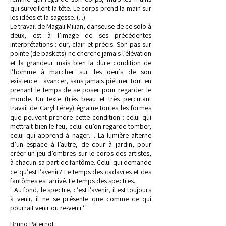
qui surveillent la tête. Le corps prend la main sur
les idées et la sagesse. (...)
Le travail de Magali Milian, danseuse de ce solo à
deux, est à l’image de ses précédentes
interprétations : dur, clair et précis. Son pas sur
pointe (de baskets) ne cherche jamais l’élévation
et la grandeur mais bien la dure condition de
l’homme à marcher sur les oeufs de son
existence : avancer, sans jamais piétiner tout en
prenant le temps de se poser pour regarder le
monde. Un texte (très beau et très percutant
travail de Caryl Férey) égraine toutes les formes
que peuvent prendre cette condition : celui qui
mettrait bien le feu, celui qu’on regarde tomber,
celui qui apprend à nager… La lumière alterne
d’un espace à l’autre, de cour à jardin, pour
créer un jeu d’ombres sur le corps des artistes,
à chacun sa part de fantôme. Celui qui demande
ce qu’est l’avenir? Le temps des cadavres et des
fantômes est arrivé. Le temps des spectres.
" Au fond, le spectre, c’est l’avenir, il est toujours
à venir, il ne se présente que comme ce qui
pourrait venir ou re-venir*"
Bruno Paternot