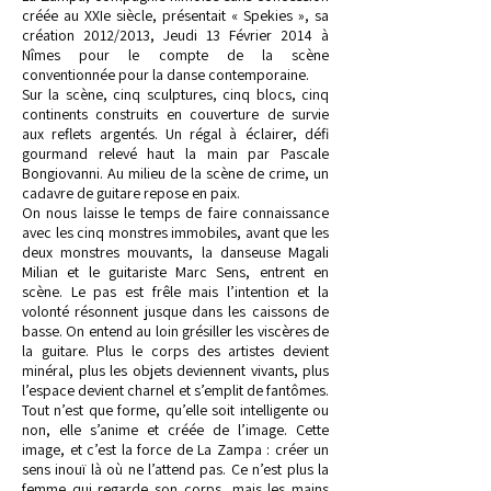
créée au XXIe siècle, présentait « Spekies », sa
création 2012/2013, Jeudi 13 Février 2014 à
Nîmes pour le compte de la scène
conventionnée pour la danse contemporaine.
Sur la scène, cinq sculptures, cinq blocs, cinq
continents construits en couverture de survie
aux reflets argentés. Un régal à éclairer, défi
gourmand relevé haut la main par Pascale
Bongiovanni. Au milieu de la scène de crime, un
cadavre de guitare repose en paix.
On nous laisse le temps de faire connaissance
avec les cinq monstres immobiles, avant que les
deux monstres mouvants, la danseuse Magali
Milian et le guitariste Marc Sens, entrent en
scène. Le pas est frêle mais l’intention et la
volonté résonnent jusque dans les caissons de
basse. On entend au loin grésiller les viscères de
la guitare. Plus le corps des artistes devient
minéral, plus les objets deviennent vivants, plus
l’espace devient charnel et s’emplit de fantômes.
Tout n’est que forme, qu’elle soit intelligente ou
non, elle s’anime et créée de l’image. Cette
image, et c’est la force de La Zampa : créer un
sens inouï là où ne l’attend pas. Ce n’est plus la
femme qui regarde son corps, mais les mains