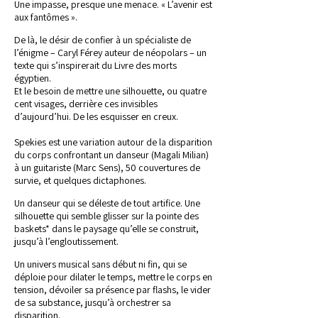
Une impasse, presque une menace. « L’avenir est
aux fantômes ».
De là, le désir de confier à un spécialiste de
l’énigme – Caryl Férey auteur de néopolars – un
texte qui s’inspirerait du Livre des morts
égyptien.
Et le besoin de mettre une silhouette, ou quatre
cent visages, derrière ces invisibles
d’aujourd’hui. De les esquisser en creux.
Spekies est une variation autour de la disparition
du corps confrontant un danseur (Magali Milian)
à un guitariste (Marc Sens), 50 couvertures de
survie, et quelques dictaphones.
Un danseur qui se déleste de tout artifice. Une
silhouette qui semble glisser sur la pointe des
baskets* dans le paysage qu’elle se construit,
jusqu’à l’engloutissement.
Un univers musical sans début ni fin, qui se
déploie pour dilater le temps, mettre le corps en
tension, dévoiler sa présence par flashs, le vider
de sa substance, jusqu’à orchestrer sa
disparition.