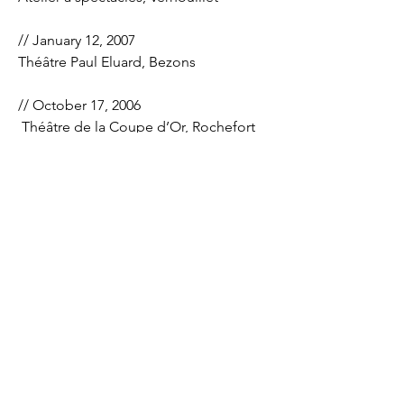
// January 12, 2007
Théâtre Paul Eluard, Bezons
// October 17, 2006
Théâtre de la Coupe d’Or, Rochefort
// March 17, 2006
Espace Pluriels, Pau
// March 14, 2006
L’Athanor/Scène Nationale d’Albi
// January 24, 2006
Petites Scènes Ouvertes, Salle Jacques
Brel, Pantin
// December 14-15, 2005