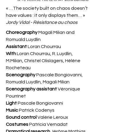
« …The society built on chaos doesn’t
have values : it only displays them… »
Jordy Vidal - Résistance au chaos
Choreography
Magali Milian and
Romuald Luydlin
Assistant
Loran Chourrau
With
Loran Chourrau, R. Luydlin,
M.Milian, Christel Olislagers, Hélène
Rocheteau
Scenography
Pascale Bongiovanni,
Romuald Luydlin, Magali Milian
Scenography assistant
Véronique
Pourrinet
Light
Pascale Bongiovanni
Music
Patrick Codenys
Sound control
Valérie Leroux
Costumes
Patricia Vernadat
Dramatical research
Jérôme Mathias