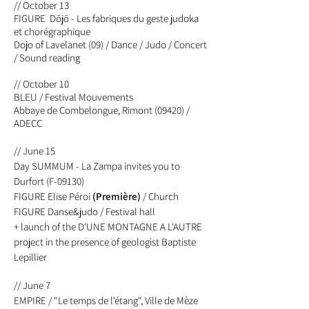
// October 13
FIGURE Dōj ō - Les fabriques du geste judoka
et chorégraphique
Dojo of Lavelanet (09) /
Dance / Judo / Concert
/ Sound reading
//
October
10
BLEU / Festival Mouvements
Abbaye de Combelongue, Rimont (09420) /
ADECC
// June 15
Day SUMMUM - La Zampa invites you to
Durfort (F-09130)
FIGURE Elise Péroi
(Première)
/ Church
FIGURE Danse&judo / Festival hall
+ launch of the D'UNE MONTAGNE A L'AUTRE
project in the presence of geologist Baptiste
Lepillier
// June 7
EMPIRE / "Le temps de l'étang", Ville de Mèze