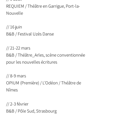
REQUIEM / Théâtre en Garrigue, Port-la-
Nouvelle
// 16 juin
B&B / Festival Uzès Danse
// 21-22 mars
B&B / Théâtre_Arles, scène conventionnée
pour les nouvelles écritures
// 8-9 mars
OPIUM (Première) / L’Odéon / Théâtre de
Nîmes
// 2-3 février
B&B / Pôle Sud, Strasbourg
// 28-29 janvier
B&B / Festival Les Petits Pas, La Rose des Vents