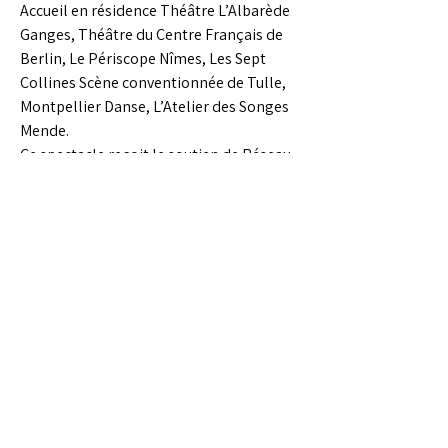
Accueil en résidence Théâtre L’Albarède
Ganges, Théâtre du Centre Français de
Berlin, Le Périscope Nîmes, Les Sept
Collines Scène conventionnée de Tulle,
Montpellier Danse, L’Atelier des Songes
Mende.
Ce spectacle reçoit le soutien de Réseau
en Scène Languedoc-Roussillon dans le
cadre de son accompagnement au
Collectif En Jeux. Merci à l’Atelier Tuffery,
jeans made in France depuis 1892
La Zampa est subventionnée par la
Direction Régionale des Affaires
Culturelles Occitanie / Pyrénées-
Méditerranée au titre de l’Aide aux
compagnies conventionnées, par la
Région Occitanie / Pyrénées-
Méditerranée et par le Département du
Gard.