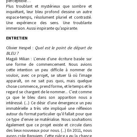
perceptible…
Plus troublant et mystérieux que sombre et
inquiétant, leur bleu profond dessine un autre
espace-temps, résolument pluriel et contrasté.
Une expérience des sens. Une troublante
immersion. Aussi inspirante qu’aspirante.
ENTRETIEN
Olivier Hespel :
Quel est le point de départ de
BLEU ?
Magali Milian : L'envie d'une écriture basée sur
une forme de commencement. Nous avions
cette intention un peu difficile à nommer de
vouloir, avec ce projet, se situer là où l'image
apparaît, on ne sait pas quoi, mais quelque
chose commence, prend forme, et le temps et le
regard se chargent de le nommer... C'est comme
ça que le bleu dans son apparition nous a
intéressé. (...) Ce désir d'une émergence un peu
immatérielle a très vite impliqué une réflexion
autour du format particulier qu'il fallait pour que
ce type d'envie se matérialise. Nous souhaitions
également que ce projet existe et circule dans
des lieux nouveaux pour nous. (...) En 2011, nous
avons crée Requiem. Cette pièce a eu la chance