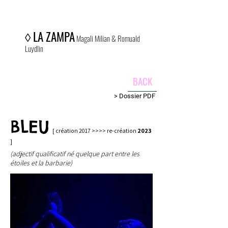
◊
LA ZAMPA
Magali Milian & Romuald
Luydlin
BACK
> Dossier PDF
BLEU
[ création 2017 >>>> re-création
2023
]
(adjectif qualificatif né quelque part entre les
étoiles et la barbarie)